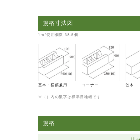
規格寸法図
1m²使用個数 38.5個
基本・横筋兼用
コーナー
笠木
※（）内の数字は標準目地幅です
規格
リ