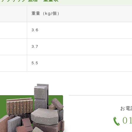
重量（kg/個）
3.6
3.7
5.5
お電
01