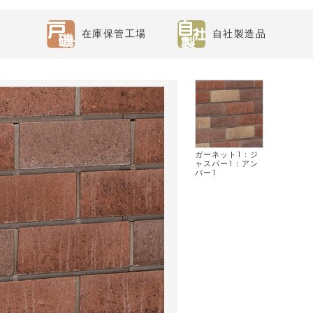
在庫保管工場
自社製造品
ガーネット1：ジ
ャスパー1：アン
バー1