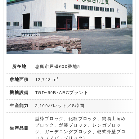
所在地
恵庭市戸磯600番地5
敷地面積
12,743 m²
機械設備
TGD-60B-ABCプラント
生産能力
2,100パレット／8時間
型枠ブロック、化粧ブロック、簡易土留め
ブロック、舗装ブロック、レンガブロッ
生産品目
ク、ガーデニングブロック、乾式外壁ブロ
ック（ノバ・ブリック）