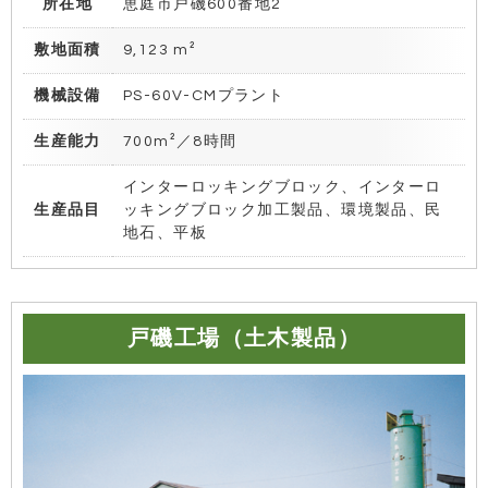
所在地
恵庭市戸磯600番地2
敷地面積
9,123 m²
機械設備
PS-60V-CMプラント
生産能力
700
m²／8時間
インターロッキングブロック、インターロ
生産品目
ッキングブロック加工製品、環境製品、民
地石、平板
戸磯工場（土木製品）