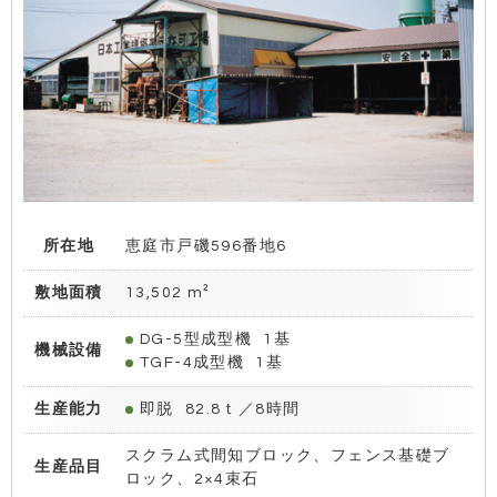
所在地
恵庭市戸磯596番地6
敷地面積
13,502 m²
DG-5型成型機
1基
機械設備
TGF-4成型機
1基
生産能力
即脱
82.8ｔ／8時間
スクラム式間知ブロック、フェンス基礎ブ
生産品目
ロック、2×4束石