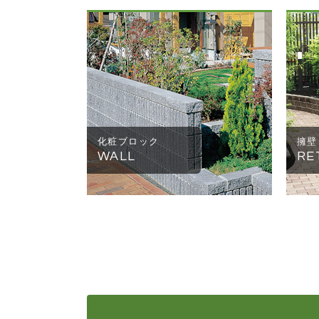
化粧ブロック
擁壁
WALL
RE