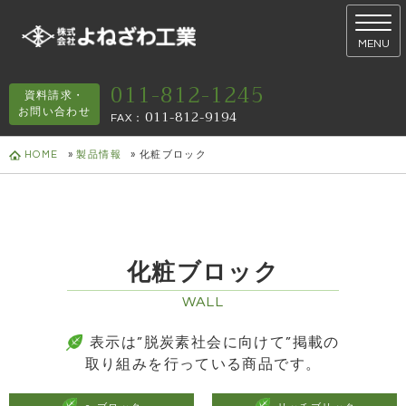
MENU
011-812-1245
資料請求・
お問い合わせ
011-812-9194
FAX
：
HOME
»
製品情報
»
化粧ブロック
化粧ブロック
WALL
表示は”脱炭素社会に向けて”掲載の
取り組みを行っている商品です。