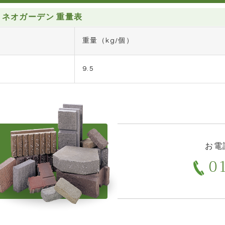
ネオガーデン 重量表
重量（kg/個）
9.5
お電
01