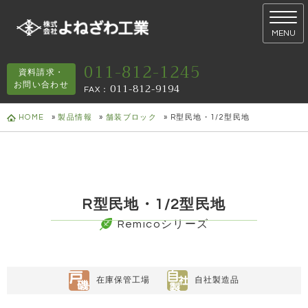
MENU
011-812-1245
資料請求・
お問い合わせ
011-812-9194
FAX
：
HOME
»
製品情報
»
舗装ブロック
»
R型民地・1/2型民地
R型民地・1/2型民地
Remicoシリーズ
在庫保管工場
自社製造品