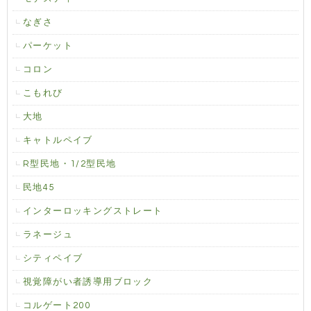
なぎさ
パーケット
コロン
こもれび
大地
キャトルペイブ
R型民地・1/2型民地
民地45
インターロッキングストレート
ラネージュ
シティペイブ
視覚障がい者誘導用ブロック
コルゲート200