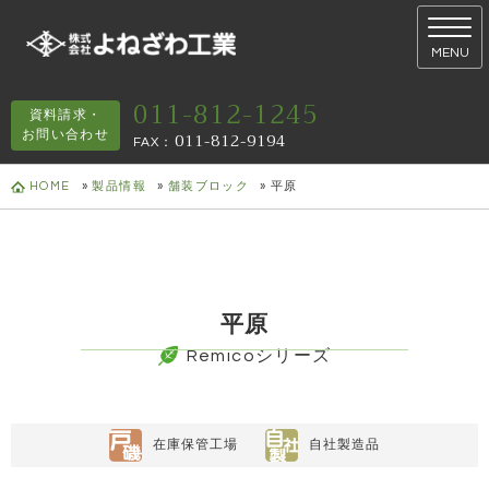
MENU
011-812-1245
資料請求・
お問い合わせ
011-812-9194
FAX
：
HOME
»
製品情報
»
舗装ブロック
»
平原
平原
Remicoシリーズ
在庫保管工場
自社製造品